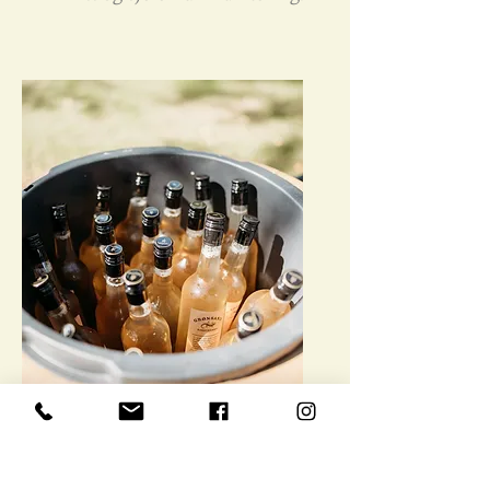
4. Bevissthet og
kjærlighet i handling
En plass for omtanke, ansvar og
indre ro