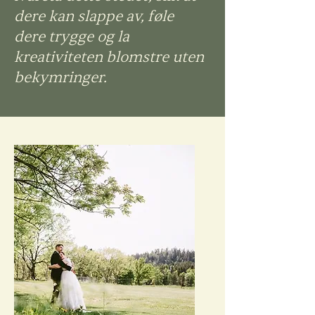
dere kan slappe av, føle
dere trygge og la
kreativiteten blomstre uten
bekymringer.