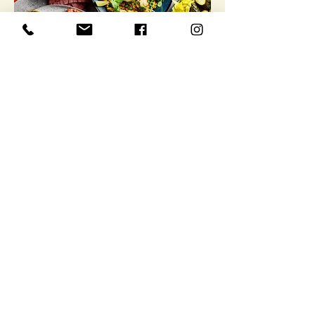
Kreativ catering
Eksklusiv
tapas meny
Kontakt
Grønsandveien 9, 3475 Sætre
Asker kommune i Viken, Norge
post@gronsand.no
Tel: 90 70 74 28