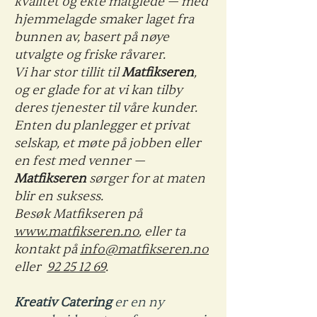
kvalitet og ekte matglede — med
hjemmelagde smaker laget fra
bunnen av, basert på nøye
utvalgte og friske råvarer.
Vi har stor tillit til
Matfikseren
,
og er glade for at vi kan tilby
deres tjenester til våre kunder.
Enten du planlegger et privat
selskap, et møte på jobben eller
en fest med venner —
Matfikseren
sørger for at maten
blir en suksess.
Besøk Matfikseren på
www.matfikseren.no
, eller ta
kontakt på
info@matfikseren.no
eller
92 25 12 69
.
Kreativ Catering
er en ny