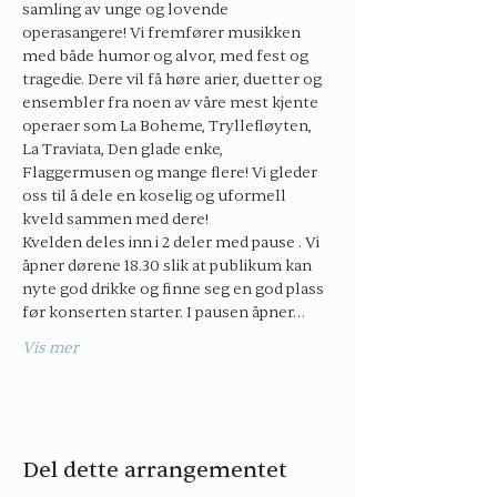
samling av unge og lovende 
operasangere! Vi fremfører musikken 
med både humor og alvor, med fest og 
tragedie. Dere vil få høre arier, duetter og 
ensembler fra noen av våre mest kjente 
operaer som La Boheme, Tryllefløyten, 
La Traviata, Den glade enke, 
Flaggermusen og mange flere! Vi gleder 
oss til å dele en koselig og uformell 
kveld sammen med dere!
Kvelden deles inn i 2 deler med pause . Vi 
åpner dørene 18.30 slik at publikum kan 
nyte god drikke og finne seg en god plass 
før konserten starter. I pausen åpner…
Vis mer
Del dette arrangementet