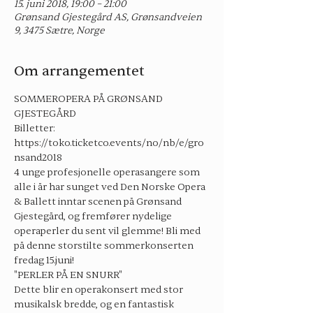
15. juni 2018, 19:00 – 21:00
Grønsand Gjestegård AS, Grønsandveien
9, 3475 Sætre, Norge
Om arrangementet
SOMMEROPERA PÅ GRØNSAND 
GJESTEGÅRD
Billetter: 
https://toko.ticketco.events/no/nb/e/gro
nsand2018
4 unge profesjonelle operasangere som 
alle i år har sunget ved Den Norske Opera 
& Ballett inntar scenen på Grønsand 
Gjestegård, og fremfører nydelige 
operaperler du sent vil glemme! Bli med 
på denne storstilte sommerkonserten 
fredag 15.juni!
"PERLER PÅ EN SNURR"
Dette blir en operakonsert med stor 
musikalsk bredde, og en fantastisk 