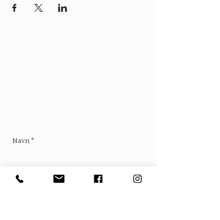
Kontakt
Grønsandveien 9, 3475 Sætre
Asker kommune i Viken, Norge
post@gronsand.no
Tel: 90 70 74 28