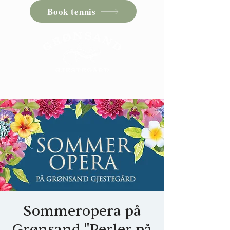
Book tennis
Sommeropera på
Grønsand "Perler på