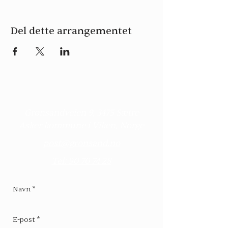
Del dette arrangementet
Kontakt
Grønsandveien 9, 3475 Sætre
Asker kommune i Viken, Norge
post@gronsand.no
Tel: 90 70 74 28