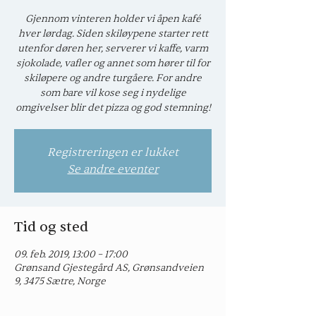
Gjennom vinteren holder vi åpen kafé
hver lørdag. Siden skiløypene starter rett
utenfor døren her, serverer vi kaffe, varm
sjokolade, vafler og annet som hører til for
skiløpere og andre turgåere. For andre
som bare vil kose seg i nydelige
omgivelser blir det pizza og god stemning!
Registreringen er lukket
Se andre eventer
Tid og sted
09. feb. 2019, 13:00 – 17:00
Grønsand Gjestegård AS, Grønsandveien
9, 3475 Sætre, Norge