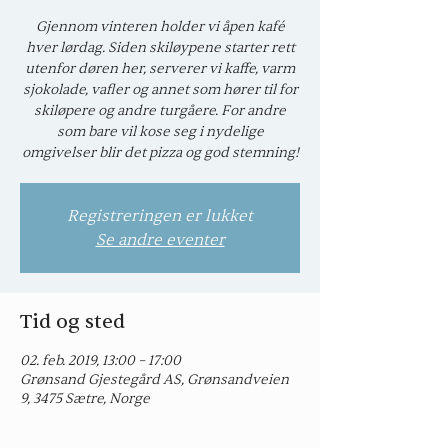
Gjennom vinteren holder vi åpen kafé
hver lørdag. Siden skiløypene starter rett
utenfor døren her, serverer vi kaffe, varm
sjokolade, vafler og annet som hører til for
skiløpere og andre turgåere. For andre
som bare vil kose seg i nydelige
omgivelser blir det pizza og god stemning!
Registreringen er lukket
Se andre eventer
Tid og sted
02. feb. 2019, 13:00 – 17:00
Grønsand Gjestegård AS, Grønsandveien
9, 3475 Sætre, Norge