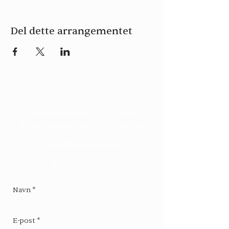
Del dette arrangementet
Kontakt
Grønsandveien 9, 3475 Sætre
Asker kommune i Viken, Norge
post@gronsand.no
Tel: 90 70 74 28