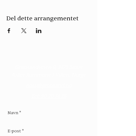
Del dette arrangementet
Kontakt
Grønsandveien 9, 3475 Sætre
Asker kommune i Viken, Norge
post@gronsand.no
Tel: 90 70 74 28