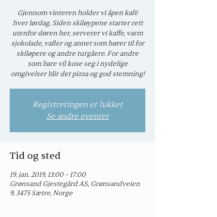
Gjennom vinteren holder vi åpen kafé
hver lørdag. Siden skiløypene starter rett
utenfor døren her, serverer vi kaffe, varm
sjokolade, vafler og annet som hører til for
skiløpere og andre turgåere. For andre
som bare vil kose seg i nydelige
omgivelser blir det pizza og god stemning!
Registreringen er lukket
Se andre eventer
Tid og sted
19. jan. 2019, 13:00 – 17:00
Grønsand Gjestegård AS, Grønsandveien
9, 3475 Sætre, Norge