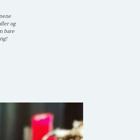
ypene
fler og
m bare
ing!