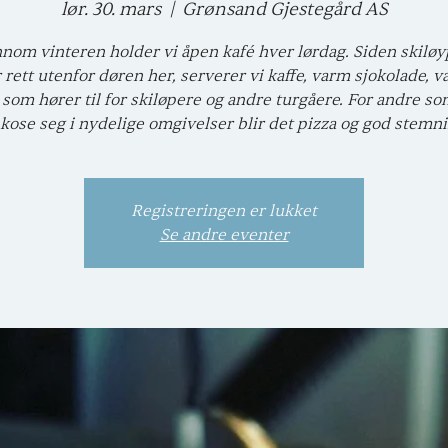
lør. 30. mars
  |  
Grønsand Gjestegård AS
nom vinteren holder vi åpen kafé hver lørdag. Siden skilø
r rett utenfor døren her, serverer vi kaffe, varm sjokolade, va
 som hører til for skiløpere og andre turgåere. For andre so
 kose seg i nydelige omgivelser blir det pizza og god stemn
Registreringen er lukket
Se andre eventer