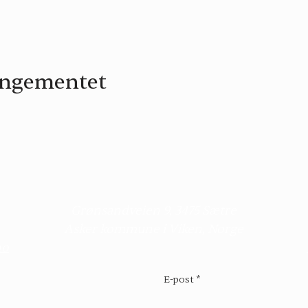
rangementet
Kontakt
Grønsandveien 9, 3475 Sætre
Asker kommune i Viken, Norge
no