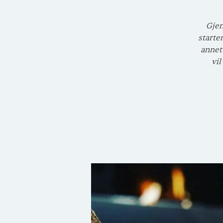
Gjen
starte
annet
vil