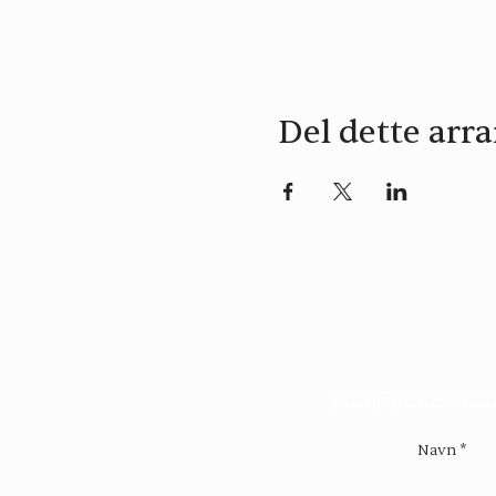
Del dette ar
post@gronsand.