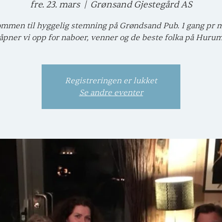
fre. 23. mars
  |  
Grønsand Gjestegård AS
mmen til hyggelig stemning på Grøndsand Pub. 1 gang pr
åpner vi opp for naboer, venner og de beste folka på Huru
Registreringen er lukket
Se andre eventer