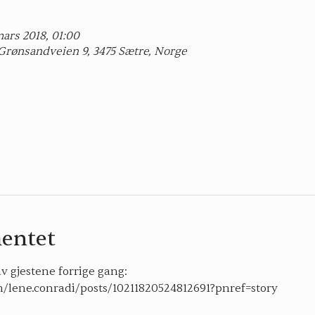
mars 2018, 01:00
Grønsandveien 9, 3475 Sætre, Norge
entet
v gjestene forrige gang:
/lene.conradi/posts/10211820524812691?pnref=story