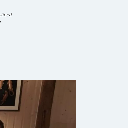
 måned
m