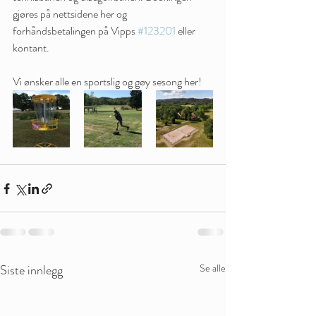
gjøres på nettsidene her og 
forhåndsbetalingen på Vipps 
#123201
 eller 
kontant.
Vi ønsker alle en sportslig og gøy sesong her!
Siste innlegg
Se alle