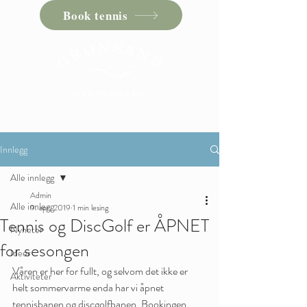
Book tennis
Innlegg
Alle innlegg
Admin
Alle innlegg
9. apr. 2019
1 min lesing
Tennis og DiscGolf er ÅPNET
Nyheter
for sesongen
Ideer
Våren er her for fullt, og selvom det ikke er 
Aktiviteter
helt sommervarme enda har vi åpnet 
tennisbanen og discgolfbanen. Bookingen 