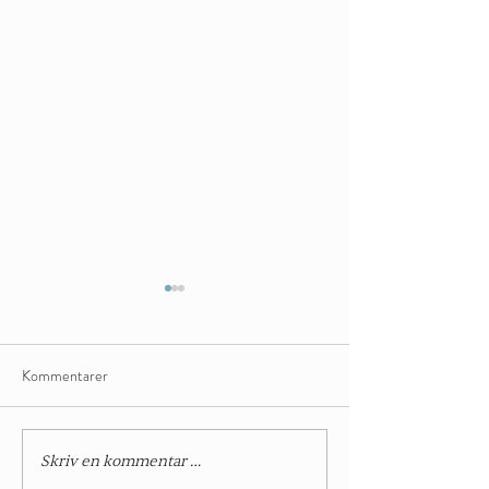
Kommentarer
20% på lokalleie i februar,
Caamora Norway s
Skriv en kommentar …