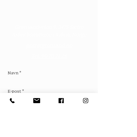
Kontakt
Grønsandveien 9, 3475 Sætre
Asker kommune i Viken, Norge
post@gronsand.no
Tel: 90 70 74 28