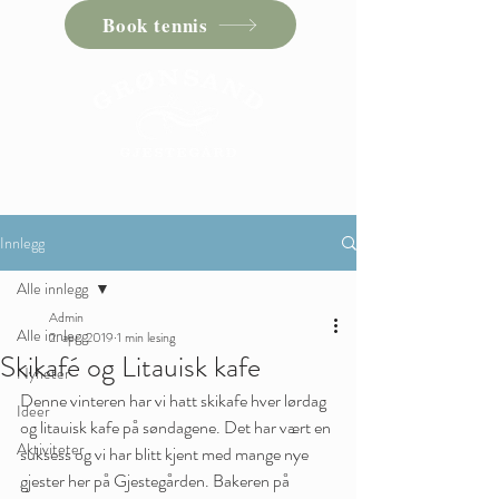
Book tennis
Innlegg
Alle innlegg
Admin
Alle innlegg
2. apr. 2019
1 min lesing
Skikafé og Litauisk kafe
Nyheter
Denne vinteren har vi hatt skikafe hver lørdag 
Ideer
og litauisk kafe på søndagene. Det har vært en 
Aktiviteter
suksess og vi har blitt kjent med mange nye 
gjester her på Gjestegården. Bakeren på 